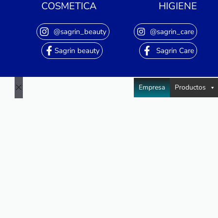
COSMETICA
HIGIENE
@sagrin_beauty
@sagrin_care
Sagrin beauty
Sagrin Care
Empresa
Productos
Close