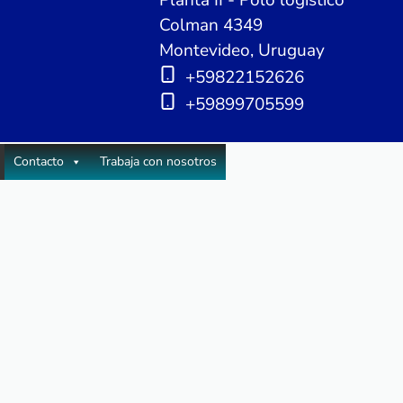
Planta II - Polo logístico
Colman 4349
Montevideo, Uruguay
+59822152626
+59899705599
Contacto
Trabaja con nosotros