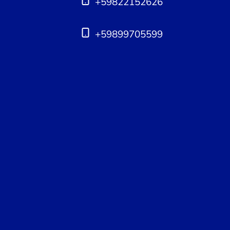
+59822152626
+59899705599