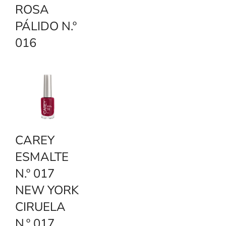
ROSA
PÁLIDO N.º
016
CAREY
ESMALTE
N.º 017
NEW YORK
CIRUELA
N.º 017