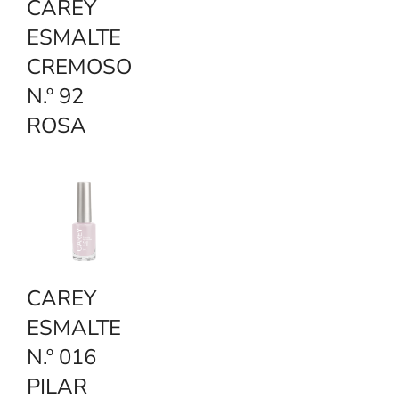
CAREY
ESMALTE
CREMOSO
N.º 92
ROSA
CAREY
ESMALTE
N.º 016
PILAR