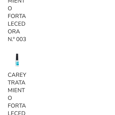
MIENT
O
FORTA
LECED
ORA
N.º 003
CAREY
TRATA
MIENT
O
FORTA
LECED