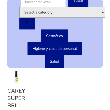
Buscar
B
u
S
s
e
c
l
a
e
r
c
Cosmética
t
a
c
Higiene y cuidado personal
a
t
Salud
e
g
o
r
y
CAREY
SUPER
BRILL