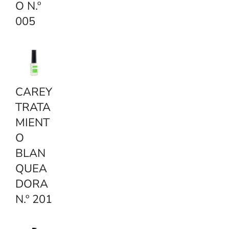
O N.º
005
CAREY
TRATA
MIENT
O
BLAN
QUEA
DORA
N.º 201