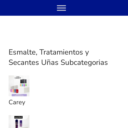
Skip
Menu
to
content
Esmalte, Tratamientos y
Secantes Uñas Subcategorias
Carey