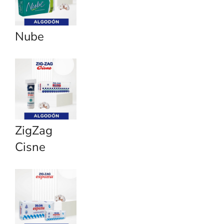
Nube
ZigZag
Cisne