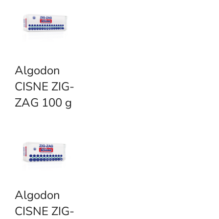
e
g
o
r
y
Algodon
CISNE ZIG-
ZAG 100 g
Algodon
CISNE ZIG-