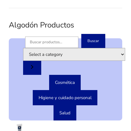
Algodón Productos
Buscar
B
u
S
s
e
c
l
a
e
r
c
Cosmética
t
a
c
Higiene y cuidado personal
a
t
Salud
e
g
o