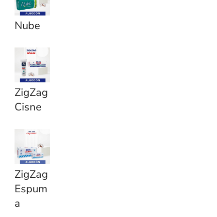
Nube
ZigZag
Cisne
ZigZag
Espum
a