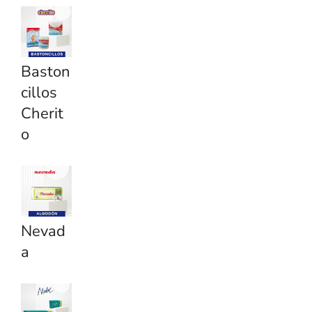
Baston
cillos
Cherit
o
Nevad
a