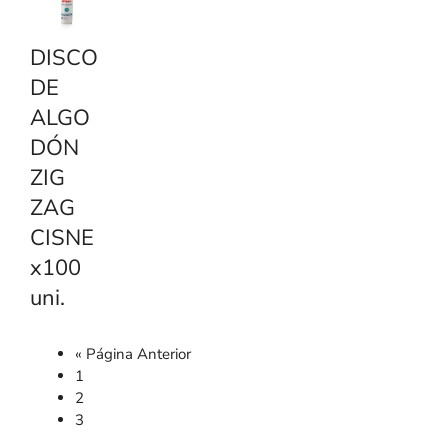
r
y
DISCO
DE
ALGO
DÓN
ZIG
ZAG
CISNE
x100
uni.
« Página Anterior
1
2
3