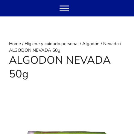
Skip
Menu
to
content
Home
/
Higiene y cuidado personal
/
Algodón
/
Nevada
/
ALGODON NEVADA 50g
ALGODON NEVADA
50g