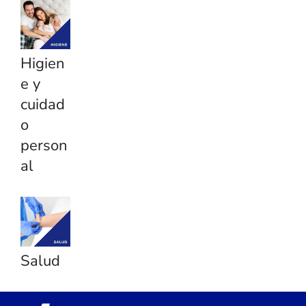
Higien
e y
cuidad
o
person
al
Salud