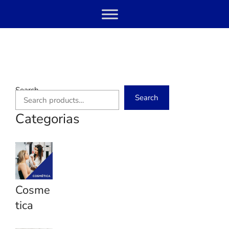
Skip
Menu
to
content
Search
Search
Categorias
Cosme
tica