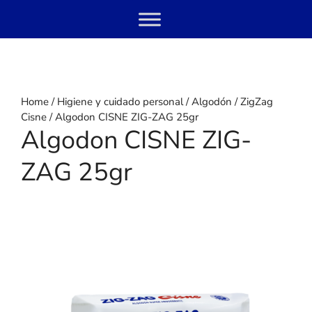
Skip
Menu
to
content
Home
/
Higiene y cuidado personal
/
Algodón
/
ZigZag
Cisne
/ Algodon CISNE ZIG-ZAG 25gr
Algodon CISNE ZIG-
ZAG 25gr