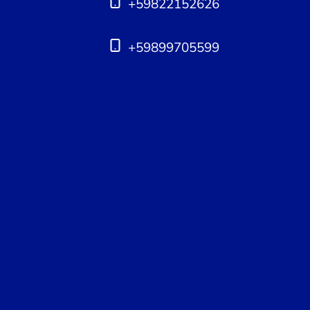
+59822152626
+59899705599