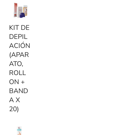
g
o
r
y
KIT DE
DEPIL
ACIÓN
(APAR
ATO,
ROLL
ON +
BAND
A X
20)