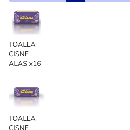
t
e
g
o
r
y
TOALLA
CISNE
ALAS x16
TOALLA
CISNE