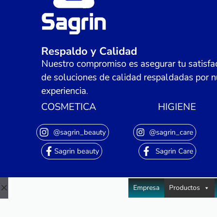
Respaldo y Calidad
Nuestro compromiso es asegurar tu satisfac
de soluciones de calidad respaldadas por n
experiencia.
COSMETICA
HIGIENE
@sagrin_beauty
@sagrin_care
Sagrin beauty
Sagrin Care
Empresa
Productos
Close