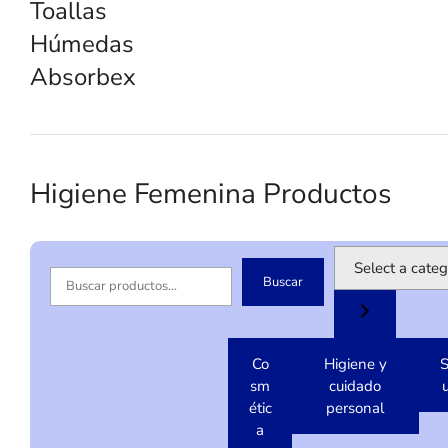
Toallas
Húmedas
Absorbex
Higiene Femenina Productos
S
e
Buscar
B
l
u
e
s
c
c
Co
Higiene y
S
t
a
sm
cuidado
a
r
étic
personal
c
a
a