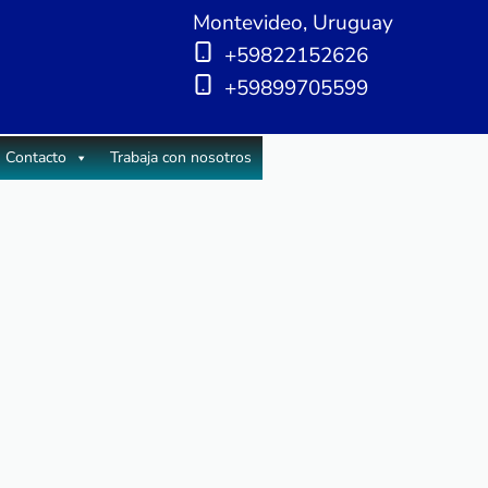
Montevideo, Uruguay
+59822152626
+59899705599
Contacto
Trabaja con nosotros