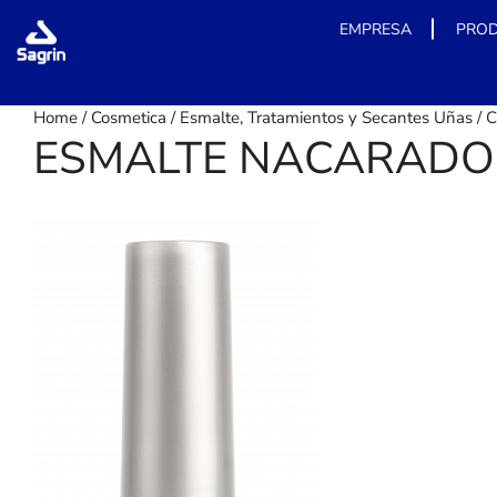
EMPRESA
PRO
Skip
Home
/
Cosmetica
/
Esmalte, Tratamientos y Secantes Uñas
/
C
to
ESMALTE NACARADO 
content