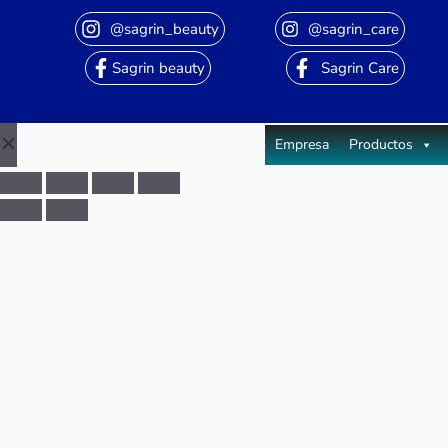
@sagrin_beauty
@sagrin_care
Sagrin beauty
Sagrin Care
Empresa
Productos
Close