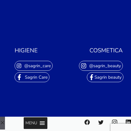
HIGIENE
COSMETICA
@sagrin_care
@sagrin_beauty
Sagrin Care
Sagrin beauty
MENU
Close