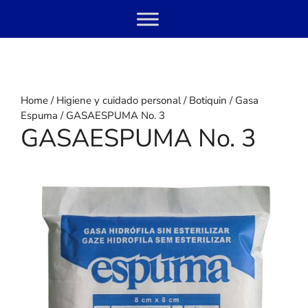
Skip
Menu
to
content
Home
/
Higiene y cuidado personal
/
Botiquin
/
Gasa
Espuma
/ GASAESPUMA No. 3
GASAESPUMA No. 3