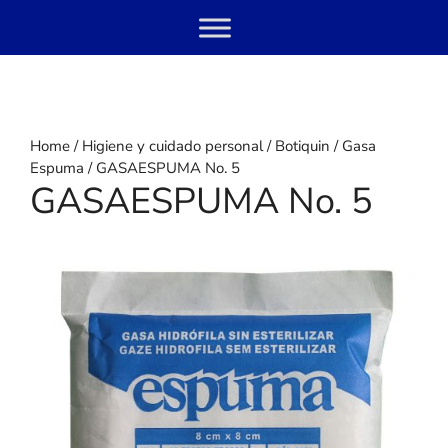
Skip
Menu
to
content
Home
/
Higiene y cuidado personal
/
Botiquin
/
Gasa
Espuma
/ GASAESPUMA No. 5
GASAESPUMA No. 5