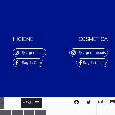
HIGIENE
COSMETICA
@sagrin_care
@sagrin_beauty
Sagrin Care
Sagrin beauty
MENU
Close