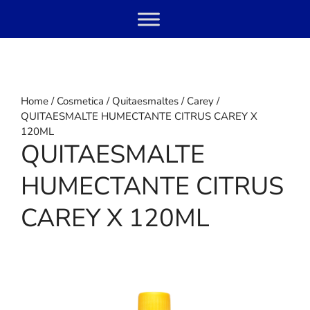
Skip
Menu
to
content
Home
/
Cosmetica
/
Quitaesmaltes
/
Carey
/
QUITAESMALTE HUMECTANTE CITRUS CAREY X
120ML
QUITAESMALTE
HUMECTANTE CITRUS
CAREY X 120ML