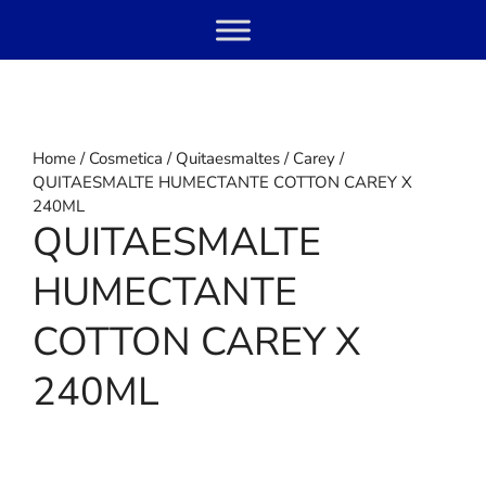
Skip
Menu
to
content
Home
/
Cosmetica
/
Quitaesmaltes
/
Carey
/
QUITAESMALTE HUMECTANTE COTTON CAREY X
240ML
QUITAESMALTE
HUMECTANTE
COTTON CAREY X
240ML