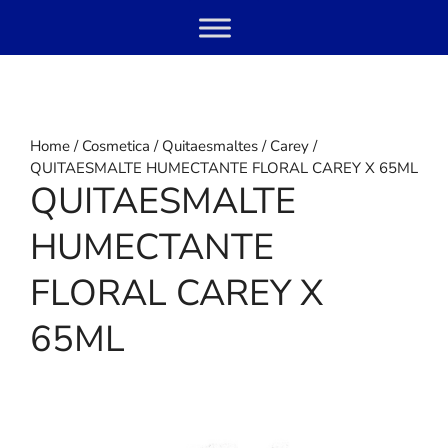
Skip
Menu
to
content
Home
/
Cosmetica
/
Quitaesmaltes
/
Carey
/
QUITAESMALTE HUMECTANTE FLORAL CAREY X 65ML
QUITAESMALTE
HUMECTANTE
FLORAL CAREY X
65ML