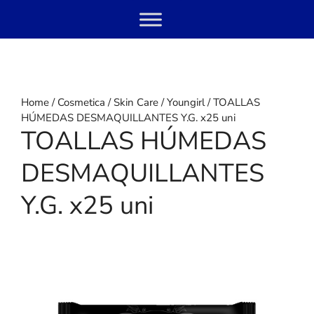
Skip
Menu
to
content
Home
/
Cosmetica
/
Skin Care
/
Youngirl
/ TOALLAS
HÚMEDAS DESMAQUILLANTES Y.G. x25 uni
TOALLAS HÚMEDAS
DESMAQUILLANTES
Y.G. x25 uni