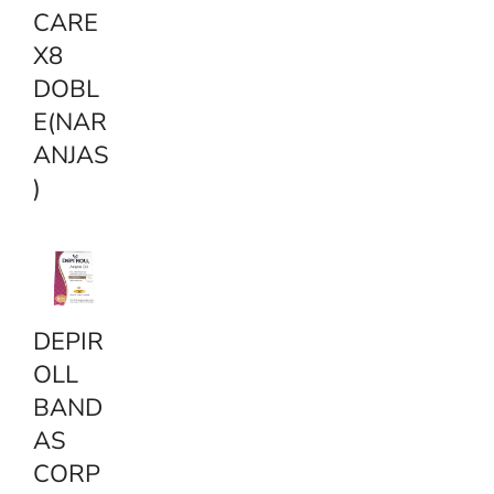
CARE
X8
DOBL
E(NAR
ANJAS
)
DEPIR
OLL
BAND
AS
CORP