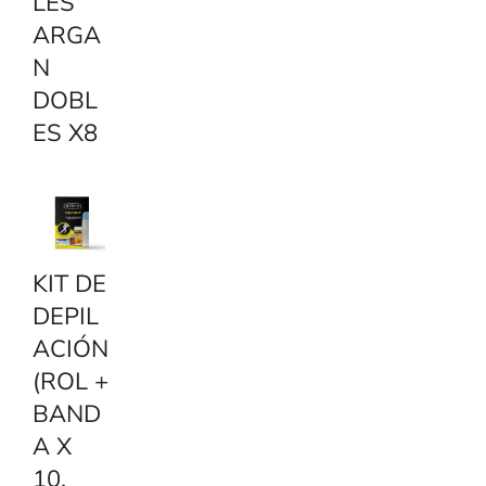
LES
ARGA
N
DOBL
ES X8
KIT DE
DEPIL
ACIÓN
(ROL +
BAND
A X
10,