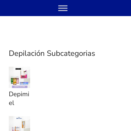
Skip
Menu
to
content
Depilación Subcategorias
Depimi
el