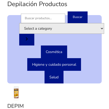
Depilación Productos
Buscar
B
u
S
s
e
c
l
a
e
r
c
Cosmética
t
a
c
Higiene y cuidado personal
a
t
Salud
e
g
o
r
y
DEPIM