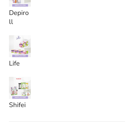
Depiro
ll
Life
Shifei