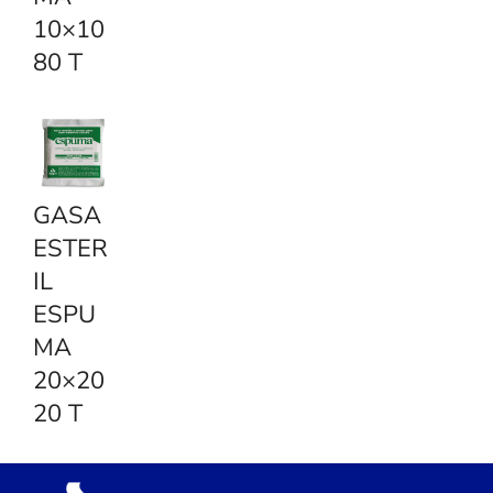
10×10
80 T
GASA
ESTER
IL
ESPU
MA
20×20
20 T