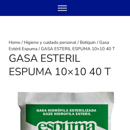
Skip
Menu
to
content
Home
/
Higiene y cuidado personal
/
Botiquin
/
Gasa
Estéril Espuma
/ GASA ESTERIL ESPUMA 10×10 40 T
GASA ESTERIL
ESPUMA 10×10 40 T