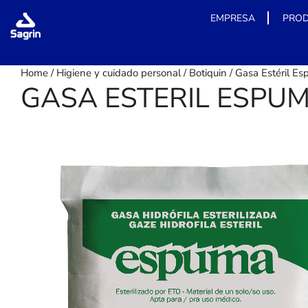
EMPRESA
PRO
Skip
Home
/
Higiene y cuidado personal
/
Botiquin
/
Gasa Estéril E
to
GASA ESTERIL ESPUM
content